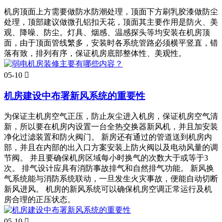
机房顶面上方需要做防水防潮处理，顶面下方刷乳胶漆做防尘
处理，顶部建议做微孔铝扣天花，顶面其主要作用是防火、美
观、降噪、防尘。灯具、烟感、温感探头等均安装在机房顶
面，由于顶面管线繁多，安装时各系统管路必须横平竖直，错
落有致，排列有序，保证机房底部整体性、美观性。
05-10

机房建设中布署新风系统的重要性
为保证主机房空气正压，防止灰尘进入机房，保证机房空气清
新，所以要在机房内设置一台全热交换器新风机，并且加安装
净化过滤装置和防火阀门。 新房还有通过的管道送到机房内
部，并且在内部的出入口方案安装上防火阀以及电动风量的调
节阀。 并且要确保机房区域每小时换气的次数大于或等于3
次。 排气设计应具有消防事故排气和自然排气功能。 新风换
气系统能与消防系统联动，一旦发生火灾事故，便能自动切断
新风进风。 机房的新风系统可以确保机房空调正常运行及机
房合理的正压状态。
05-10
