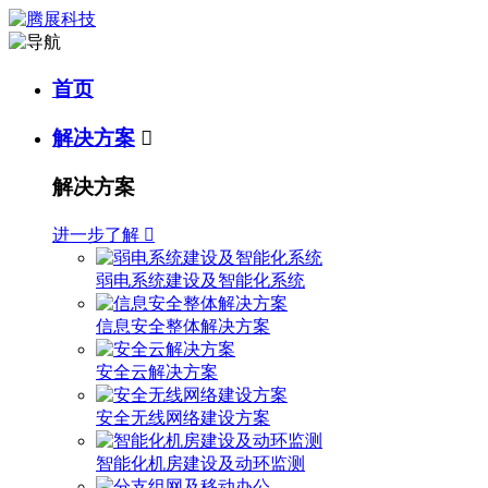
首页
解决方案

解决方案
进一步了解

弱电系统建设及智能化系统
信息安全整体解决方案
安全云解决方案
安全无线网络建设方案
智能化机房建设及动环监测